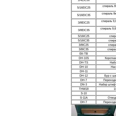
1/4EIC50
спираль 8
5/16EIC25
спираль 8м
5/16EIC35
спираль 9,
3/8EIC25
спираль 9,6
3/8EIC35
5/16IC25
спира
5/16IC35
спира
3/8IC25
спирал
3/8IC35
спирал
EK-TB
DH-10S
Короткая
DH-TS
Набо
DH-10
Нас
DH-11
DH-12
Бур с ша
DH-7
Переходни
DN-3
Набор штифт
THW18
1/
S-10
S-11A
Отвод 
DH-7
Переходни