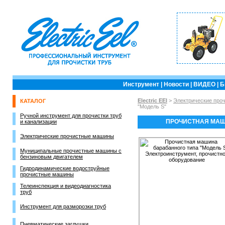
Инструмент
|
Новости
|
ВИДЕО
|
Б
Electric EEl
>
Электрические про
КАТАЛОГ
"Модель S"
Ручной инструмент для прочистки труб
ПРОЧИСТНАЯ МАШ
и канализации
Электрические прочистные машины
Муниципальные прочистные машины с
бензиновым двигателем
Гидродинамические водоструйные
прочистные машины
Телеинспекция и видеодиагностика
труб
Инструмент для разморозки труб
Пневматические заглушки