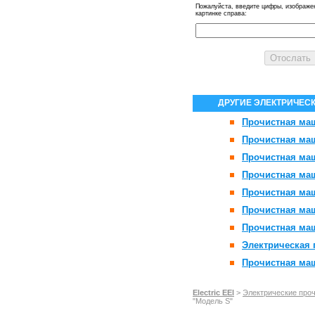
Пожалуйста, введите цифры, изображе
картинке справа:
ДРУГИЕ ЭЛЕКТРИЧЕС
Прочистная маш
Прочистная маш
Прочистная маш
Прочистная ма
Прочистная маш
Прочистная маш
Прочистная маш
Электрическая 
Прочистная ма
Electric EEl
>
Электрические про
"Модель S"