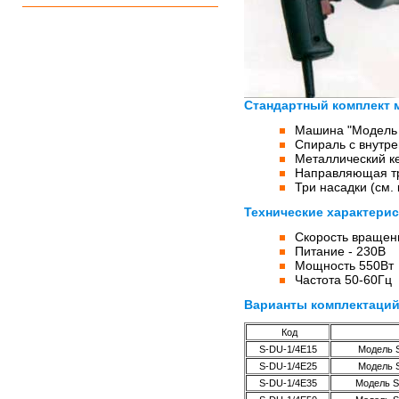
Стандартный комплект 
Машина "Модель
Спираль с внутр
Металлический ке
Направляющая тр
Три насадки (см.
Технические характерис
Скорость вращени
Питание - 230В
Мощность 550Вт
Частота 50-60Гц
Варианты комплектаций
Код
S-DU-1/4E15
Модель S
S-DU-1/4E25
Модель S
S-DU-1/4E35
Модель S 