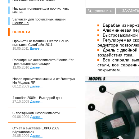
Насадки и спирали для прочистных
увеличить
ЗАКАЗАТЬ
машин
Запчасти для прочистных машин
Electric Eel
Барабан из нержа
Алюминиевая пер
НОВОСТИ
Быстрозажимной 
Регулируемая ско
Прочистные машины Electric Eel на
редуктора позволяю
выставке СитиПайп-2011
18.05.2011
Далее...
Дрель с двойной
воздействия тока.
Все спирали вы
Расширение ассортимента Electric Eel:
трехлопастные насадки
стали, все сердеч
12.05.2010
Далее...
покрытием.
Новая прочистная машина от Электрик
Ил Модель RF
08.12.2009
Далее...
4 ноября 2009г - Выходной день
27.10.2009
Далее...
С праздником независимости!
09.06.2009
Далее...
Отчет о выставке EXPO 2009
г.Архангельск
29.05.2009
Далее...